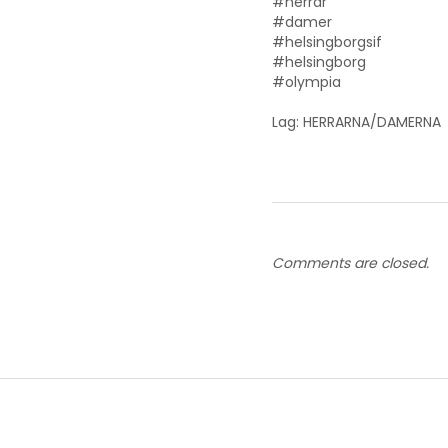
#herrar
#damer
#helsingborgsif
#helsingborg
#olympia
Lag: HERRARNA/DAMERNA
Comments are closed.