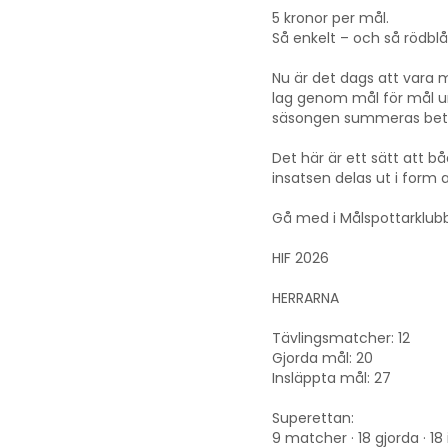
5 kronor per mål.
Så enkelt – och så rödblå
Nu är det dags att vara me
lag genom mål för mål und
säsongen summeras beta
Det här är ett sätt att bå
insatsen delas ut i form
Gå med i Målspottarklubb
HIF 2026
HERRARNA
Tävlingsmatcher: 12
Gjorda mål: 20
Insläppta mål: 27
Superettan:
9 matcher · 18 gjorda · 18