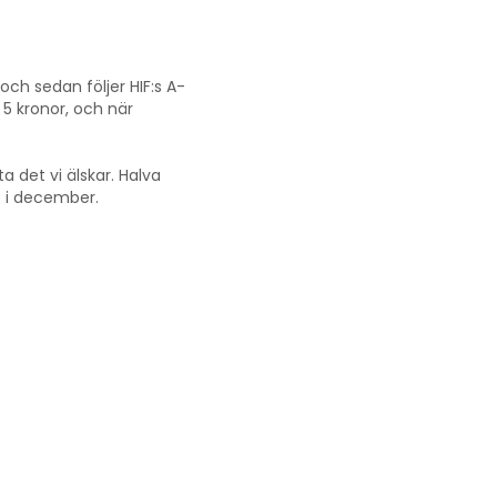
och sedan följer HIF:s A-
 5 kronor, och när
a det vi älskar. Halva
t i december.