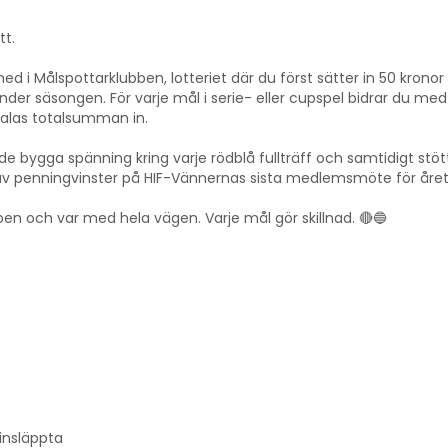
tt.
d i Målspottarklubben, lotteriet där du först sätter in 50 kronor 
er säsongen. För varje mål i serie- eller cupspel bidrar du med
las totalsumman in.
de bygga spänning kring varje rödblå fullträff och samtidigt stött
 av penningvinster på HIF-Vännernas sista medlemsmöte för åre
en och var med hela vägen. Varje mål gör skillnad. 🔴🔵
 insläppta