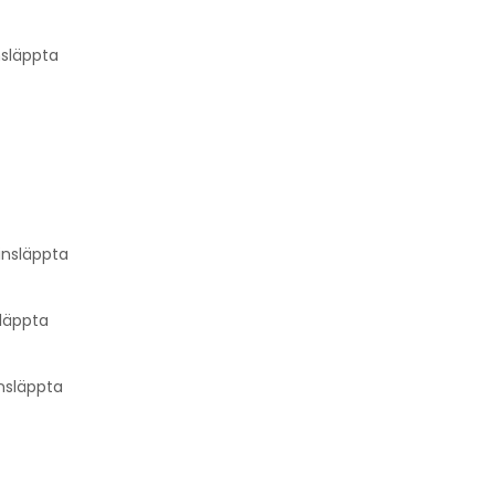
nsläppta
 insläppta
släppta
insläppta