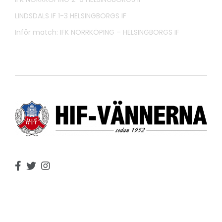
LINDSDALS IF 1-3 HELSINGBORGS IF
Inför match: IFK NORRKÖPING – HELSINGBORGS IF