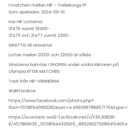
I matchen mellan HIF – Trelleborgs FF
Som spelades: 2024-09-01
Har HIF Lotterna:
21476 vunnit 18400:-
21475 och 21477 vunnit 2300:-
GRATTIS till vinnarna!
Lotter mellan 20351 och 22650 är sålda
Vinsterna hämtas i SHOPEN under södra läktaren på
Olympia EFTER MATCHEN.
Tack från HIF-VÄNNERNA
#alltfördiröe
https://www.facebook.com/photo.php?
fbid=1111381940992282&set=a.499399788857170&type=
https://scontent-iad3-1.xx.fbcdn.net/v/t39.30808-
6/457866635_1111381944325615_8952962750894104654