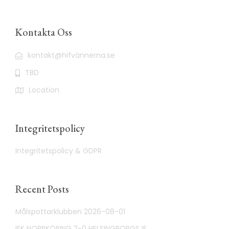
Kontakta Oss
kontakt@hifvännerna.se
TBD
Location
Integritetspolicy
Integritetspolicy & GDPR
Recent Posts
Målspottarklubben 2026-08-01
IFK NORRKÖPING 2-0 HELSINGBORGS IF