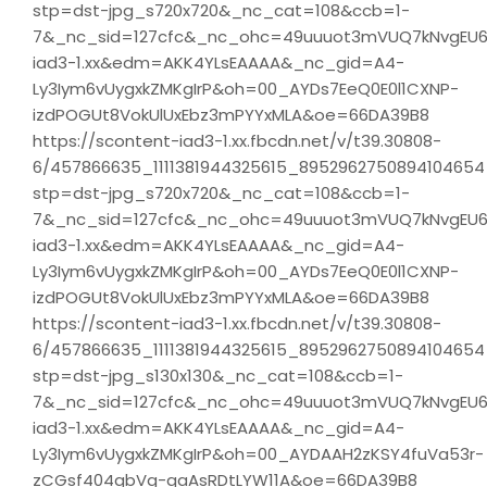
stp=dst-jpg_s720x720&_nc_cat=108&ccb=1-
7&_nc_sid=127cfc&_nc_ohc=49uuuot3mVUQ7kNvgEU
iad3-1.xx&edm=AKK4YLsEAAAA&_nc_gid=A4-
Ly3Iym6vUygxkZMKgIrP&oh=00_AYDs7EeQ0E0l1CXNP-
izdPOGUt8VokUlUxEbz3mPYYxMLA&oe=66DA39B8
https://scontent-iad3-1.xx.fbcdn.net/v/t39.30808-
6/457866635_1111381944325615_8952962750894104654
stp=dst-jpg_s720x720&_nc_cat=108&ccb=1-
7&_nc_sid=127cfc&_nc_ohc=49uuuot3mVUQ7kNvgEU
iad3-1.xx&edm=AKK4YLsEAAAA&_nc_gid=A4-
Ly3Iym6vUygxkZMKgIrP&oh=00_AYDs7EeQ0E0l1CXNP-
izdPOGUt8VokUlUxEbz3mPYYxMLA&oe=66DA39B8
https://scontent-iad3-1.xx.fbcdn.net/v/t39.30808-
6/457866635_1111381944325615_8952962750894104654
stp=dst-jpg_s130x130&_nc_cat=108&ccb=1-
7&_nc_sid=127cfc&_nc_ohc=49uuuot3mVUQ7kNvgEU
iad3-1.xx&edm=AKK4YLsEAAAA&_nc_gid=A4-
Ly3Iym6vUygxkZMKgIrP&oh=00_AYDAAH2zKSY4fuVa53r-
zCGsf404gbVg-qaAsRDtLYW11A&oe=66DA39B8