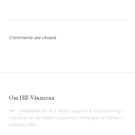
Comments are closed.
Om HIF-Vännerna
HIF – VÄNNERNA är HIF:s äldsta support & stödförening –
också en av de äldsta supporterföreningarna i landet –
bildades 1952.