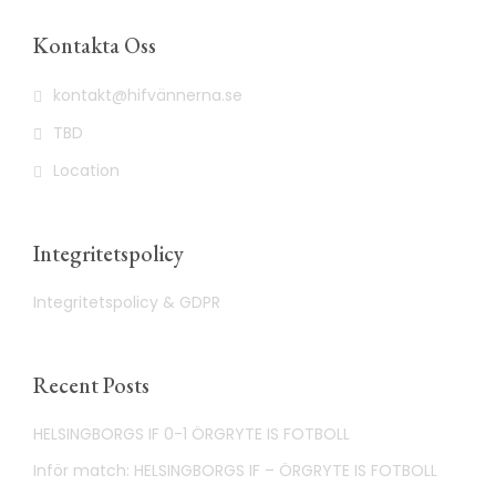
Kontakta Oss
kontakt@hifvännerna.se
TBD
Location
Integritetspolicy
Integritetspolicy & GDPR
Recent Posts
HELSINGBORGS IF 0-1 ÖRGRYTE IS FOTBOLL
Inför match: HELSINGBORGS IF – ÖRGRYTE IS FOTBOLL