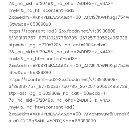
7&_nc_sid=5f2048&_nc_ohc=2vDDF3Hz_v4AX-
jmyMI&_nc_ht=scontent-iad3-
2.xx&edm=AKK4YLsEAAAA&oh=00_AfCI97KWFhSgJ754W
j6tw&oe=653898B0
https://scontent-iad3-2.xx.fbcdn.net/v/t39.30808-
6/393187757_877130267750785_2672571305624951738_
stp=dst-jpg_p720x720&_nc_cat=100&ccb=1-
7&_nc_sid=5f2048&_nc_ohc=2vDDF3Hz_v4AX-
jmyMI&_nc_ht=scontent-iad3-
2.xx&edm=AKK4YLsEAAAA&oh=00_AfCI97KWFhSgJ754W
j6tw&oe=653898B0
https://scontent-iad3-2.xx.fbcdn.net/v/t39.30808-
6/393187757_877130267750785_2672571305624951738_
stp=dst-jpg_p130x130&_nc_cat=100&ccb=1-
7&_nc_sid=5f2048&_nc_ohc=2vDDF3Hz_v4AX-
jmyMI&_nc_ht=scontent-iad3-
2.xx&edm=AKK4YLsEAAAA&oh=00_AfAdMxwuvr8FUmelF
s-a0LEDC6q54Ni_4hPFEQ&oe=653898B0