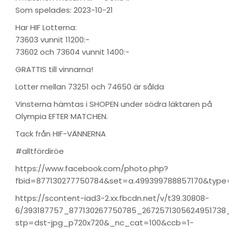
Som spelades: 2023-10-21
Har HIF Lotterna:
73603 vunnit 11200:-
73602 och 73604 vunnit 1400:-
GRATTIS till vinnarna!
Lotter mellan 73251 och 74650 är sålda
Vinsterna hämtas i SHOPEN under södra läktaren på
Olympia EFTER MATCHEN.
Tack från HIF-VÄNNERNA
#alltfördiröe
https://www.facebook.com/photo.php?
fbid=877130277750784&set=a.499399788857170&type
https://scontent-iad3-2.xx.fbcdn.net/v/t39.30808-
6/393187757_877130267750785_2672571305624951738_
stp=dst-jpg_p720x720&_nc_cat=100&ccb=1-