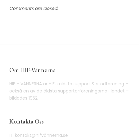
Comments are closed.
Om HIF-Vännerna
HIF – VÄNNERNA är HIF:s äldsta support & stödförening –
också en av de äldsta supporterföreningarna i landet –
bildades 1952.
Kontakta Oss
kontakt@hifvännerna.se