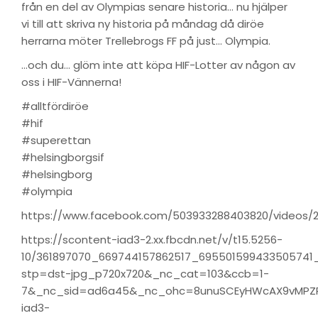
från en del av Olympias senare historia… nu hjälper
vi till att skriva ny historia på måndag då diröe
herrarna möter Trellebrogs FF på just… Olympia.
…och du… glöm inte att köpa HIF-Lotter av någon av
oss i HIF-Vännerna!
#alltfördiröe
#hif
#superettan
#helsingborgsif
#helsingborg
#olympia
https://www.facebook.com/503933288403820/videos/
https://scontent-iad3-2.xx.fbcdn.net/v/t15.5256-
10/361897070_669744157862517_695501599433505741_
stp=dst-jpg_p720x720&_nc_cat=103&ccb=1-
7&_nc_sid=ad6a45&_nc_ohc=8unuSCEyHWcAX9vMPZ
iad3-