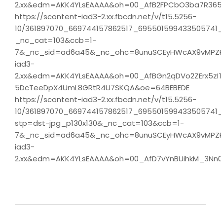
2.xx&edm=AKK4YLsEAAAA&oh=00_AfB2FPCbO3ba7R365E
https://scontent-iad3-2.xx.fbcdn.net/v/t15.5256-
10/361897070_669744157862517_695501599433505741_
_nc_cat=103&ccb=1-
7&_nc_sid=ad6a45&_nc_ohc=8unuSCEyHWcAX9vMPZ
iad3-
2.xx&edm=AKK4YLsEAAAA&oh=00_AfBGn2qDVo2ZErx5zIT
5DcTeeDpX4UmL8GRtR4U7SKQA&oe=64BEBEDE
https://scontent-iad3-2.xx.fbcdn.net/v/t15.5256-
10/361897070_669744157862517_695501599433505741_
stp=dst-jpg_p130x130&_nc_cat=103&ccb=1-
7&_nc_sid=ad6a45&_nc_ohc=8unuSCEyHWcAX9vMPZ
iad3-
2.xx&edm=AKK4YLsEAAAA&oh=00_AfD7vYnBUihkM_3Nn