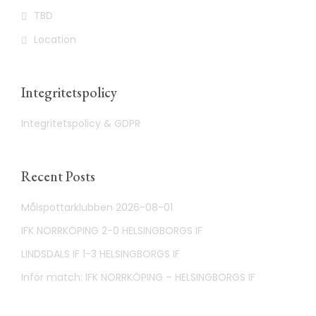
TBD
Location
Integritetspolicy
Integritetspolicy & GDPR
Recent Posts
Målspottarklubben 2026-08-01
IFK NORRKÖPING 2-0 HELSINGBORGS IF
LINDSDALS IF 1-3 HELSINGBORGS IF
Inför match: IFK NORRKÖPING – HELSINGBORGS IF