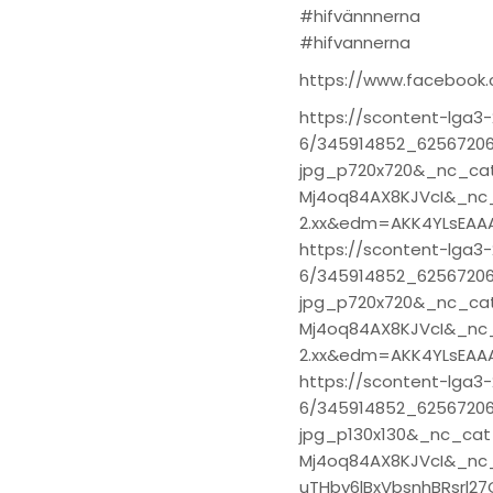
#hifvännnerna
#hifvannerna
https://www.facebook
https://scontent-lga3-
6/345914852_62567206
jpg_p720x720&_nc_ca
Mj4oq84AX8KJVcI&_nc
2.xx&edm=AKK4YLsEA
https://scontent-lga3-
6/345914852_62567206
jpg_p720x720&_nc_ca
Mj4oq84AX8KJVcI&_nc
2.xx&edm=AKK4YLsEA
https://scontent-lga3-
6/345914852_62567206
jpg_p130x130&_nc_ca
Mj4oq84AX8KJVcI&_nc
uTHby6lBxVbsnhBRsrl