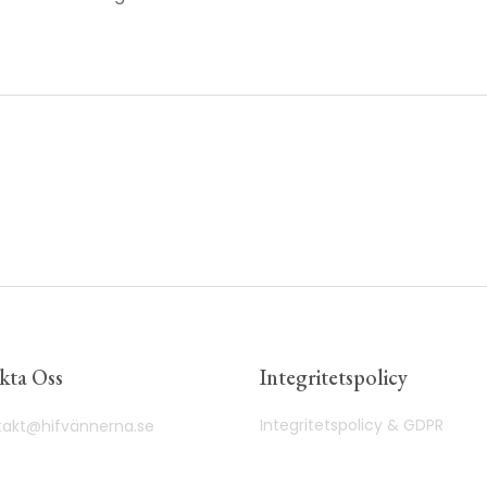
kta Oss
Integritetspolicy
Integritetspolicy & GDPR
takt@hifvännerna.se