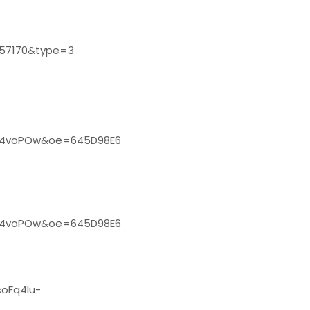
857170&type=3
p4voPOw&oe=645D98E6
p4voPOw&oe=645D98E6
oFq4lu-