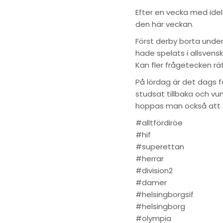
Efter en vecka med ide
den här veckan.
Först derby borta under
hade spelats i allsvens
Kan fler frågetecken rä
På lördag är det dags 
studsat tillbaka och vun
hoppas man också att de
#alltfördiröe
#hif
#superettan
#herrar
#division2
#damer
#helsingborgsif
#helsingborg
#olympia