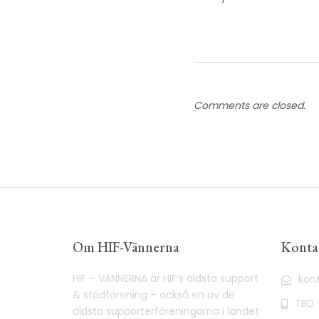
Comments are closed.
Om HIF-Vännerna
Konta
HIF – VÄNNERNA är HIF:s äldsta support
kon
& stödförening – också en av de
TBD
äldsta supporterföreningarna i landet