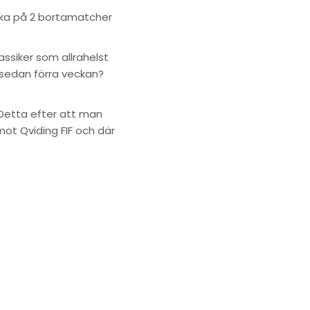
 åka på 2 bortamatcher
assiker som allrahelst
r sedan förra veckan?
Detta efter att man
 mot Qviding FIF och där