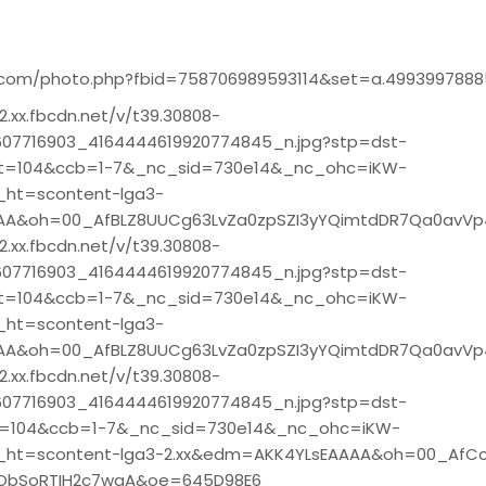
.com/photo.php?fbid=758706989593114&set=a.499399788
2.xx.fbcdn.net/v/t39.30808-
07716903_4164444619920774845_n.jpg?stp=dst-
t=104&ccb=1-7&_nc_sid=730e14&_nc_ohc=iKW-
_ht=scontent-lga3-
AAA&oh=00_AfBLZ8UUCg63LvZa0zpSZI3yYQimtdDR7Qa0avV
2.xx.fbcdn.net/v/t39.30808-
07716903_4164444619920774845_n.jpg?stp=dst-
t=104&ccb=1-7&_nc_sid=730e14&_nc_ohc=iKW-
_ht=scontent-lga3-
AAA&oh=00_AfBLZ8UUCg63LvZa0zpSZI3yYQimtdDR7Qa0avV
2.xx.fbcdn.net/v/t39.30808-
07716903_4164444619920774845_n.jpg?stp=dst-
t=104&ccb=1-7&_nc_sid=730e14&_nc_ohc=iKW-
_ht=scontent-lga3-2.xx&edm=AKK4YLsEAAAA&oh=00_AfCc
27ObSoRTIH2c7wgA&oe=645D98E6