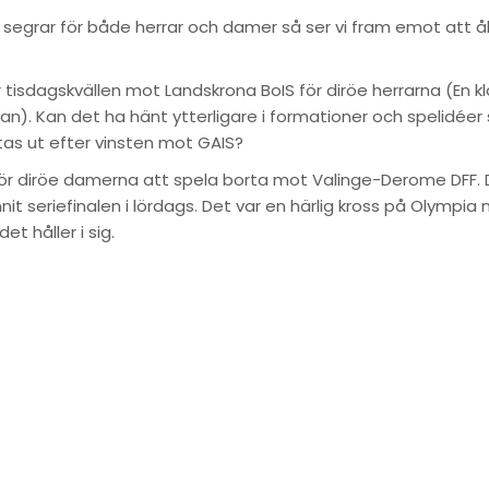
l segrar för både herrar och damer så ser vi fram emot att
 tisdagskvällen mot Landskrona BoIS för diröe herrarna (En kl
kan). Kan det ha hänt ytterligare i formationer och spelidée
tas ut efter vinsten mot GAIS?
för diröe damerna att spela borta mot Valinge-Derome DFF. 
nit seriefinalen i lördags. Det var en härlig kross på Olympia
t håller i sig.