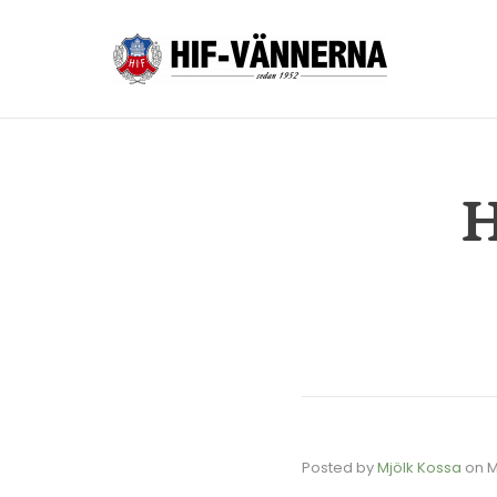
H
Posted by
Mjölk Kossa
on
M