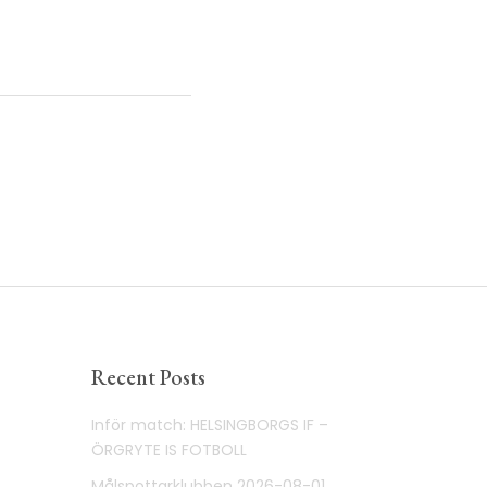
Recent Posts
Inför match: HELSINGBORGS IF –
ÖRGRYTE IS FOTBOLL
Målspottarklubben 2026-08-01