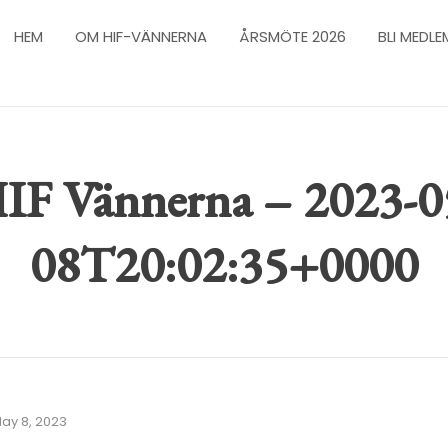
HEM
OM HIF-VÄNNERNA
ÅRSMÖTE 2026
BLI MEDLE
IF Vännerna – 2023-0
08T20:02:35+0000
ay 8, 2023