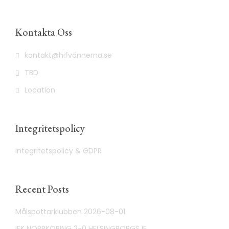
Kontakta Oss
kontakt@hifvännerna.se
TBD
Location
Integritetspolicy
Integritetspolicy & GDPR
Recent Posts
Målspottarklubben 2026-08-01
IFK NORRKÖPING 2-0 HELSINGBORGS IF