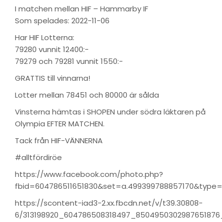
I matchen mellan HIF – Hammarby IF
Som spelades: 2022-11-06
Har HIF Lotterna:
79280 vunnit 12400:-
79279 och 79281 vunnit 1550:-
GRATTIS till vinnarna!
Lotter mellan 78451 och 80000 är sålda
Vinsterna hämtas i SHOPEN under södra läktaren på
Olympia EFTER MATCHEN.
Tack från HIF-VÄNNERNA
#alltfördiröe
https://www.facebook.com/photo.php?
fbid=604786511651830&set=a.499399788857170&type
https://scontent-iad3-2.xx.fbcdn.net/v/t39.30808-
6/313198920_604786508318497_8504950302987651876_