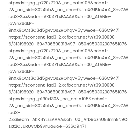
stp=dst-jpg_p720x720&_nc_cat=105&ccb=1-
7&_nc_sid=8024bb&_nc_ohc=0UJoXG1B1n4AX_8nvCW
iad3-2.xx&edm=AKK4YLsEAAAA&oh=00_AfANle-
jaWhZ6dkP-
9nXX9OCs3C3d5gRvQsZRQhqvV5ylw&oe=636C9471
https://scontent-iad3-2.xx.fbcdn.net/v/t39.30808-
6/313198920_604786508318497_8504950302987651876_
stp=dst-jpg_p720x720&_nc_cat=105&ccb=1-
7&_nc_sid=8024bb&_nc_ohc=0UJoXG1B1n4AX_8nvCW
iad3-2.xx&edm=AKK4YLsEAAAA&oh=00_AfANle-
jaWhZ6dkP-
9nXX9OCs3C3d5gRvQsZRQhqvV5ylw&oe=636C9471
https://scontent-iad3-2.xx.fbcdn.net/v/t39.30808-
6/313198920_604786508318497_8504950302987651876_
stp=dst-jpg_p130x130&_nc_cat=105&ccb=1-
7&_nc_sid=8024bb&_nc_ohc=0UJoXG1B1n4AX_8nvCW
iad3-
2.xx&edm=AKK4YLsEAAAA&oh=00_AfD9aznU8Bmn8N9O
sxt2OJuRUVOb9ynUg&oe=636C9471