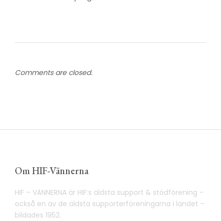
Comments are closed.
Om HIF-Vännerna
HIF – VÄNNERNA är HIF:s äldsta support & stödförening –
också en av de äldsta supporterföreningarna i landet –
bildades 1952.