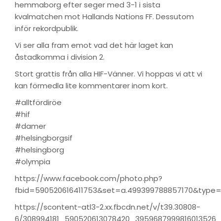
hemmaborg efter seger med 3-1 i sista
kvalmatchen mot Hallands Nations FF. Dessutom
inför rekordpublik.
Vi ser alla fram emot vad det här laget kan
åstadkomma i division 2.
Stort grattis från alla HIF-Vänner. Vi hoppas vi att vi
kan förmedla lite kommentarer inom kort.
#alltfördiröe
#hif
#damer
#helsingborgsif
#helsingborg
#olympia
https://www.facebook.com/photo.php?
fbid=590520616411753&set=a.499399788857170&type
https://scontent-atl3-2.xx.fbcdn.net/v/t39.30808-
6/308994181_590520613078420_3959687999816013526_