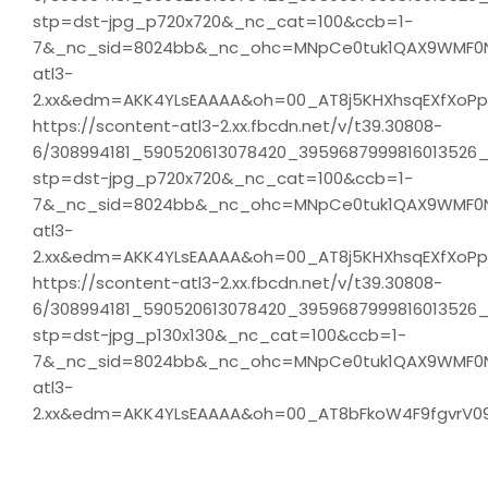
stp=dst-jpg_p720x720&_nc_cat=100&ccb=1-
7&_nc_sid=8024bb&_nc_ohc=MNpCe0tuk1QAX9WMF0
atl3-
2.xx&edm=AKK4YLsEAAAA&oh=00_AT8j5KHXhsqEXfXoPp
https://scontent-atl3-2.xx.fbcdn.net/v/t39.30808-
6/308994181_590520613078420_3959687999816013526_
stp=dst-jpg_p720x720&_nc_cat=100&ccb=1-
7&_nc_sid=8024bb&_nc_ohc=MNpCe0tuk1QAX9WMF0
atl3-
2.xx&edm=AKK4YLsEAAAA&oh=00_AT8j5KHXhsqEXfXoPp
https://scontent-atl3-2.xx.fbcdn.net/v/t39.30808-
6/308994181_590520613078420_3959687999816013526_
stp=dst-jpg_p130x130&_nc_cat=100&ccb=1-
7&_nc_sid=8024bb&_nc_ohc=MNpCe0tuk1QAX9WMF0
atl3-
2.xx&edm=AKK4YLsEAAAA&oh=00_AT8bFkoW4F9fgvrV0