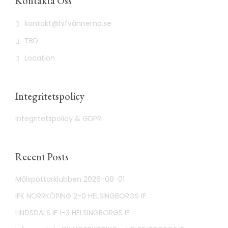
Kontakta Oss
kontakt@hifvännerna.se
TBD
Location
Integritetspolicy
Integritetspolicy & GDPR
Recent Posts
Målspottarklubben 2026-08-01
IFK NORRKÖPING 2-0 HELSINGBORGS IF
LINDSDALS IF 1-3 HELSINGBORGS IF