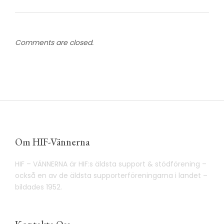
Comments are closed.
Om HIF-Vännerna
HIF – VÄNNERNA är HIF:s äldsta support & stödförening –
också en av de äldsta supporterföreningarna i landet –
bildades 1952.