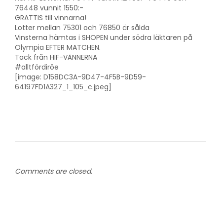
76448 vunnit 1550:-
GRATTIS till vinnarna!
Lotter mellan 75301 och 76850 är sålda
Vinsterna hämtas i SHOPEN under södra läktaren på
Olympia EFTER MATCHEN.
Tack från HIF-VÄNNERNA
#alltfördiröe
[image: D158DC3A-9D47-4F5B-9D59-
64197FD1A327_1_105_c.jpeg]
Comments are closed.