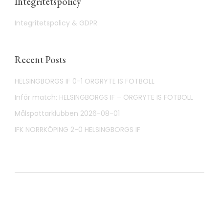
Integritetspolicy
Integritetspolicy & GDPR
Recent Posts
HELSINGBORGS IF 0-1 ÖRGRYTE IS FOTBOLL
Inför match: HELSINGBORGS IF – ÖRGRYTE IS FOTBOLL
Målspottarklubben 2026-08-01
IFK NORRKÖPING 2-0 HELSINGBORGS IF