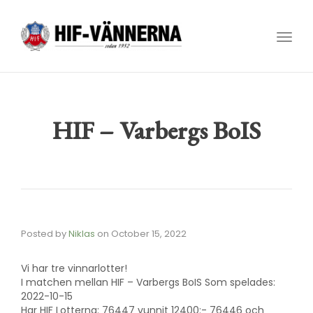
Toggl
navig
HIF – Varbergs BoIS
Posted by
Niklas
on
October 15, 2022
Vi har tre vinnarlotter!
I matchen mellan HIF – Varbergs BoIS Som spelades:
2022-10-15
Har HIF Lotterna: 76447 vunnit 12400:- 76446 och