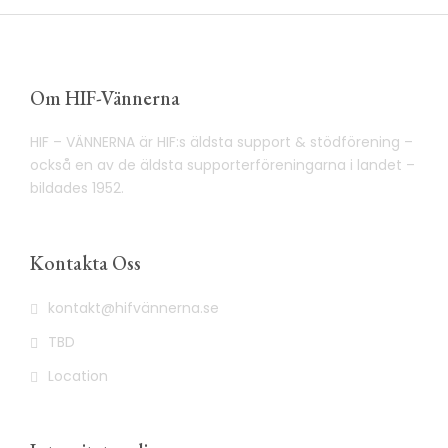
Om HIF-Vännerna
HIF – VÄNNERNA är HIF:s äldsta support & stödförening –
också en av de äldsta supporterföreningarna i landet –
bildades 1952.
Kontakta Oss
kontakt@hifvännerna.se
TBD
Location