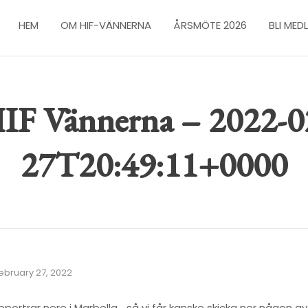
HEM
OM HIF-VÄNNERNA
ÅRSMÖTE 2026
BLI MED
IF Vännerna – 2022-0
27T20:49:11+0000
ebruary 27, 2022
upportrar nere i Marbella… så vi får kanske skicka ner någon av