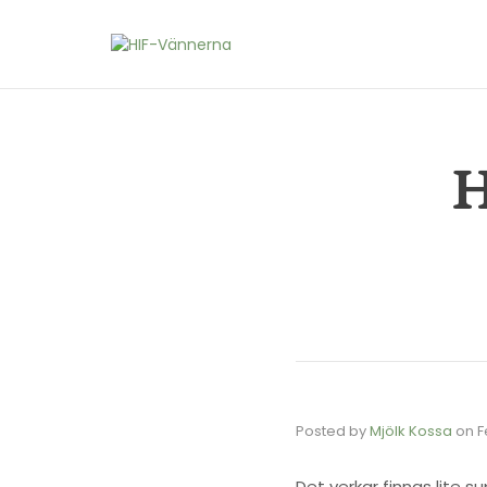
H
Posted by
Mjölk Kossa
on
F
Det verkar finnas lite s