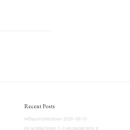
Recent Posts
Målspottarklubben 2026-08-01
IFK NORRKÖPING 2-0 HELSINGBORGS IF