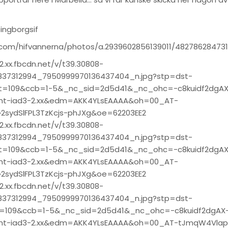
singborgsif
.com/hifvannerna/photos/a.2939602856139011/48278628473
2.xx.fbcdn.net/v/t39.30808-
37312994_7950999970136437404_n.jpg?stp=dst-
t=109&ccb=1-5&_nc_sid=2d5d41&_nc_ohc=-c8kuidf2dgAX
nt-iad3-2.xx&edm=AKK4YLsEAAAA&oh=00_AT-
G2sydSlFPL3TzKcjs-phJXg&oe=62203EE2
2.xx.fbcdn.net/v/t39.30808-
37312994_7950999970136437404_n.jpg?stp=dst-
t=109&ccb=1-5&_nc_sid=2d5d41&_nc_ohc=-c8kuidf2dgAX
nt-iad3-2.xx&edm=AKK4YLsEAAAA&oh=00_AT-
G2sydSlFPL3TzKcjs-phJXg&oe=62203EE2
2.xx.fbcdn.net/v/t39.30808-
37312994_7950999970136437404_n.jpg?stp=dst-
t=109&ccb=1-5&_nc_sid=2d5d41&_nc_ohc=-c8kuidf2dgAX
nt-iad3-2.xx&edm=AKK4YLsEAAAA&oh=00_AT-tJmqW4Vla