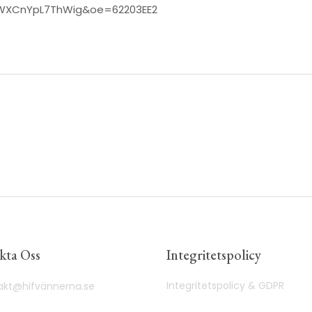
WXCnYpL7ThWig&oe=62203EE2
kta Oss
Integritetspolicy
Integritetspolicy & GDPR
akt@hifvännerna.se