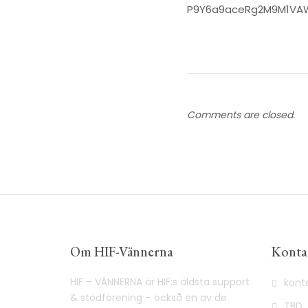
P9Y6a9aceRg2M9M1VA
Comments are closed.
Om HIF-Vännerna
Konta
HIF – VÄNNERNA är HIF:s äldsta support
kont
& stödförening – också en av de
TBD