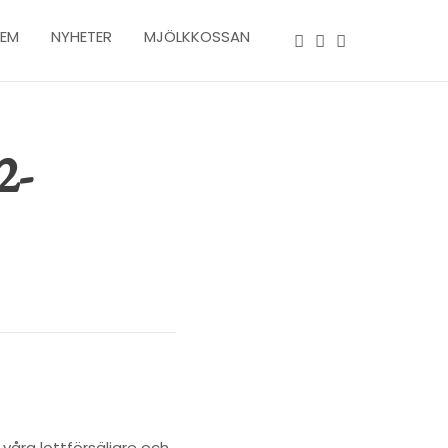
LEM
NYHETER
MJÖLKKOSSAN
2-
 våra lottförsäljare och