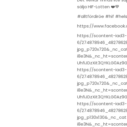
sälja HIF-Lotten ❤️💙
#alltfördiröe #hif #hel
https://www.facebook
https://scontent-iad3-
6/274878946_48278628
jpg_p720x720&_nc_ca
i8e3N&_nc_ht=sconte
UhfiJDzXit3QYKLG0Az9
https://scontent-iad3-
6/274878946_48278628
jpg_p720x720&_nc_ca
i8e3N&_nc_ht=sconte
UhfiJDzXit3QYKLG0Az9
https://scontent-iad3-
6/274878946_48278628
jpg_p130x130&_nc_ca
i8e3N&_nc_ht=sconte