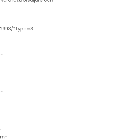
12993/?type=3
-
-
-
pm-