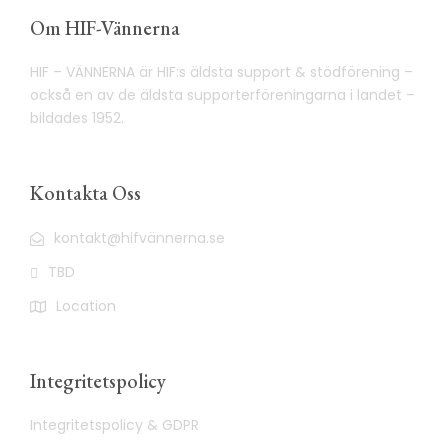
Om HIF-Vännerna
HIF – VÄNNERNA är HIF:s äldsta support & stödförening –
också en av de äldsta supporterföreningarna i landet –
bildades 1952.
Kontakta Oss
kontakt@hifvännerna.se
TBD
Location
Integritetspolicy
Integritetspolicy & GDPR