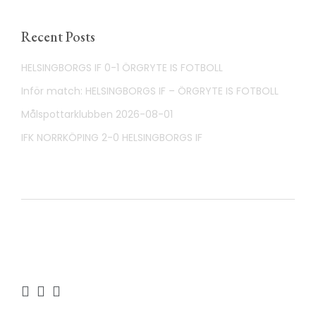
Recent Posts
HELSINGBORGS IF 0-1 ÖRGRYTE IS FOTBOLL
Inför match: HELSINGBORGS IF – ÖRGRYTE IS FOTBOLL
Målspottarklubben 2026-08-01
IFK NORRKÖPING 2-0 HELSINGBORGS IF