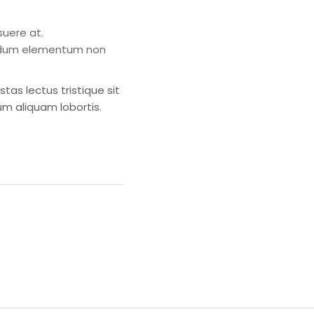
suere at.
bendum elementum non
stas lectus tristique sit
um aliquam lobortis.