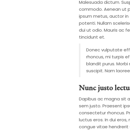
Malesuada dictum. Susp
commodo. Aenean ut pre
ipsum metus, auctor in 
potenti. Nullam sceleris
dui ut odio. Mauris ac 
tincidunt et.
Donec vulputate effic
rhoncus, mi turpis ef
blandit purus. Morbi
suscipit. Nam laoree
Nunc justo lectu
Dapibus ac magna sit a
sem justo. Praesent ipsum
consectetur rhoncus. P
luctus eros. In dui eros
congue vitae hendrerit u