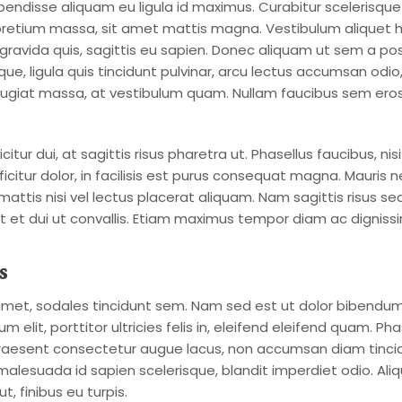
endisse aliquam eu ligula id maximus. Curabitur scelerisque
tium massa, sit amet mattis magna. Vestibulum aliquet he
gravida quis, sagittis eu sapien. Donec aliquam ut sem a p
que, ligula quis tincidunt pulvinar, arcu lectus accumsan odi
feugiat massa, at vestibulum quam. Nullam faucibus sem eros,
itur dui, at sagittis risus pharetra ut. Phasellus faucibus, nis
ficitur dolor, in facilisis est purus consequat magna. Mauris n
 mattis nisi vel lectus placerat aliquam. Nam sagittis risus s
t et dui ut convallis. Etiam maximus tempor diam ac digniss
s
met, sodales tincidunt sem. Nam sed est ut dolor bibendu
 elit, porttitor ultricies felis in, eleifend eleifend quam. Pha
raesent consectetur augue lacus, non accumsan diam tincid
, malesuada id sapien scelerisque, blandit imperdiet odio. Al
t, finibus eu turpis.