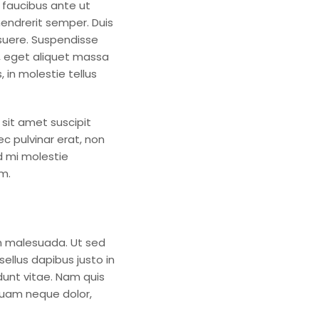
 faucibus ante ut
ndrerit semper. Duis
osuere. Suspendisse
o, eget aliquet massa
 in molestie tellus
i sit amet suscipit
ec pulvinar erat, non
ed mi molestie
im.
m malesuada. Ut sed
sellus dapibus justo in
unt vitae. Nam quis
iquam neque dolor,