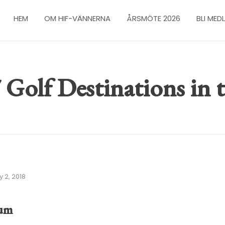
HEM
OM HIF-VÄNNERNA
ÅRSMÖTE 2026
BLI MED
 Golf Destinations in 
 2, 2018
tum