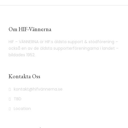
Om HIF-Vännerna
HIF – VÄNNERNA är HIF:s äldsta support & stödförening –
också en av de äldsta supporterföreningarna i landet –
bildades 1952.
Kontakta Oss
kontakt@hifvännerna.se
TBD
Location