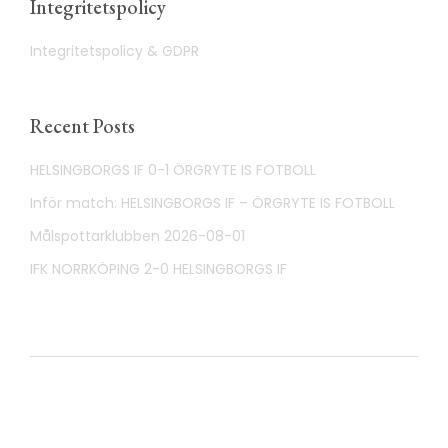
Integritetspolicy
Integritetspolicy & GDPR
Recent Posts
HELSINGBORGS IF 0-1 ÖRGRYTE IS FOTBOLL
Inför match: HELSINGBORGS IF – ÖRGRYTE IS FOTBOLL
Målspottarklubben 2026-08-01
IFK NORRKÖPING 2-0 HELSINGBORGS IF