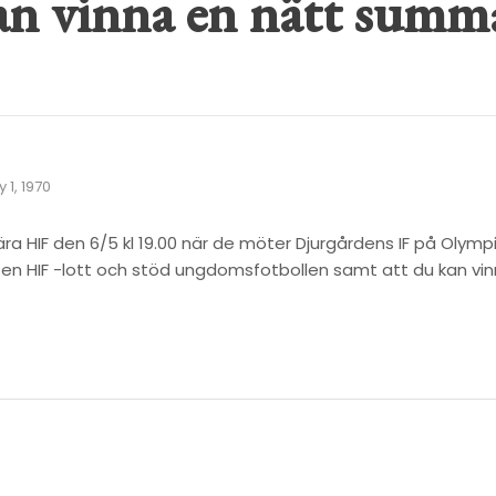
an vinna en nätt summ
 1, 1970
ra HIF den 6/5 kl 19.00 när de möter Djurgårdens IF på Olympi
en HIF -lott och stöd ungdomsfotbolle
n samt att du kan v