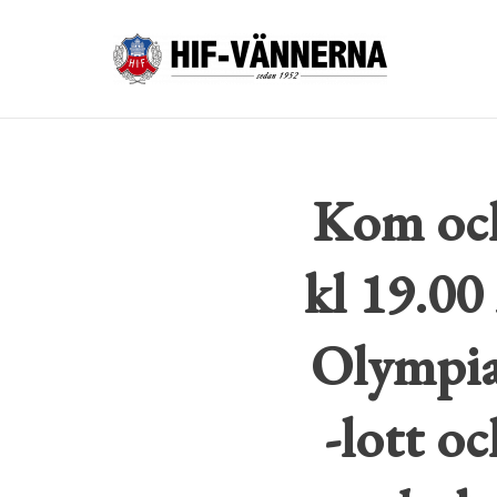
Kom och
kl 19.00
Olympia
-lott o