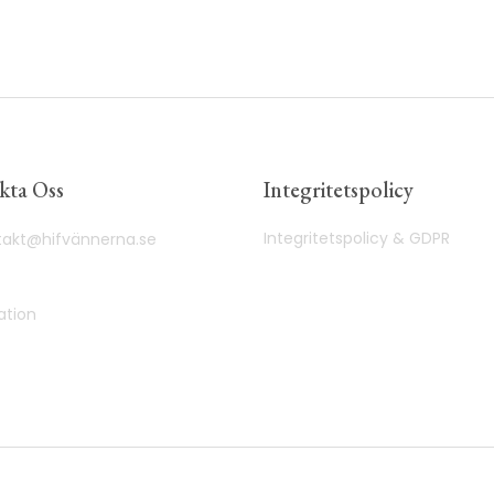
kta Oss
Integritetspolicy
Integritetspolicy & GDPR
takt@hifvännerna.se
ation