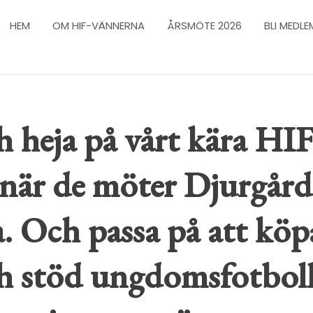
HEM
OM HIF-VÄNNERNA
ÅRSMÖTE 2026
BLI MEDLE
 heja på vårt kära HIF
 när de möter Djurgård
. Och passa på att köp
ch stöd ungdomsfotbol