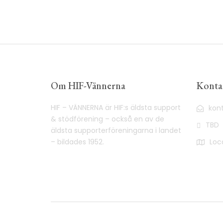
Om HIF-Vännerna
Konta
HIF – VÄNNERNA är HIF:s äldsta support
kon
& stödförening – också en av de
TBD
äldsta supporterföreningarna i landet
– bildades 1952.
Loc