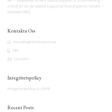
HIF – VÄNNERNA är HIF:s äldsta support & stödförening –
också en av de äldsta supporterföreningarna i landet –
bildades 1952.
Kontakta Oss
kontakt@hifvännerna.se
TBD
Location
Integritetspolicy
Integritetspolicy & GDPR
Recent Posts